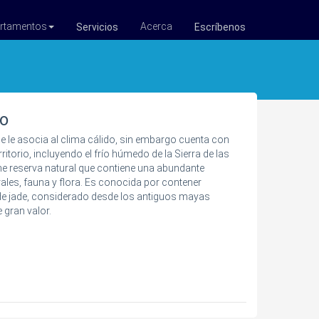
rtamentos
Acerca
Servicios
Escríbenos
so
 le asocia al clima cálido, sin embargo cuenta con
rritorio, incluyendo el frío húmedo de la Sierra de las
e reserva natural que contiene una abundante
ales, fauna y flora. Es conocida por contener
de jade, considerado desde los antiguos mayas
gran valor.