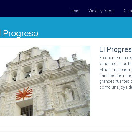
Inicio
Viajes y fotos
Depa
l Progreso
El Progre
Frecuentemente se
variantes en su te
Minas, una enorm
cantidad de miner
grandes fuentes 
como una joya de 