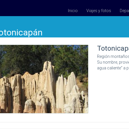
Inicio
Viajes y fotos
Depa
Totonicapán
Totonicap
Región montañosa 
Su nombre, provien
agua caliente" a 