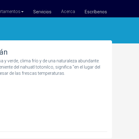
rtamentos
Acerca
Servicios
Escríbenos
án
y verde, clima frío y de una naturaleza abundante.
iente del nahuatl totonilco, significa "en el lugar del
pesar de las frescas temperaturas.