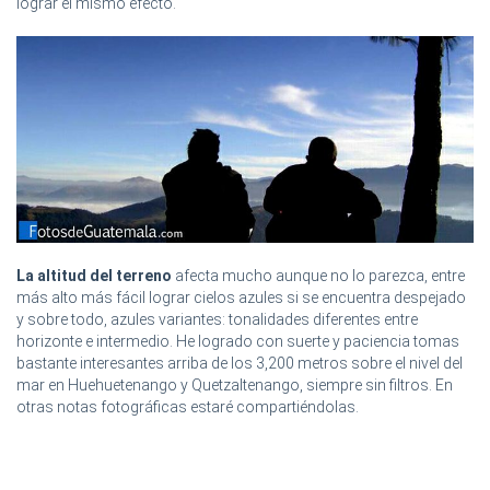
lograr el mismo efecto.
La altitud del terreno
afecta mucho aunque no lo parezca, entre
más alto más fácil lograr cielos azules si se encuentra despejado
y sobre todo, azules variantes: tonalidades diferentes entre
horizonte e intermedio. He logrado con suerte y paciencia tomas
bastante interesantes arriba de los 3,200 metros sobre el nivel del
mar en Huehuetenango y Quetzaltenango, siempre sin filtros. En
otras notas fotográficas estaré compartiéndolas.