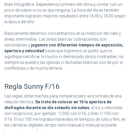
línea fotográfica. Dependemos primero del clima y contar con un
poco de nubes si no es que ninguna. La hora del día es también
importante logrando mejores resultados entre 16:00 y 18:00 según
la época del año.
Básicamente debemos concentrarnos en la medición del cielo y
áreas intermedias. Las áreas blancas sobrepuestas son
secundarias y
jugamos con diferentes tiempos de exposición,
apertura y velocidad
hasta que logremos un punto que no
signifique sacrificar ni mucho ni demasiado de los contrastes, no
siempre se puede y las iglesias o fachadas blancas son de por sí...
conflictivas y de mucha técnica.
Regla Sunny F/16
Las reglas están hechas para romperse pero acá se trata de una
relación técnica.
Se trata de colocar en 16 la apertura de
diafragma durante un día soleado sin nubes
, el iso y velocidad
son recíprocos, por ejemplo: 1/200 con f/16, o bien 1/100 con
f/16. El iso 100 me lograba maravillas en tiempos de rollo y film, en
las cámaras digitales de tipo semi manual o manual se puede