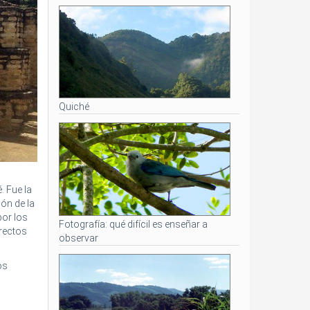
Quiché
. Fue la
ión de la
por los
Fotografía: qué difícil es enseñar a
irectos
observar
os