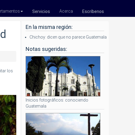
rtamentos
Acerca
Servicios
Escríbenos
En la misma región:
ad
Chichoy: dicen que no parece Guatemala
Notas sugeridas:
tar los
Inicios fotográficos: conociendo
Guatemala