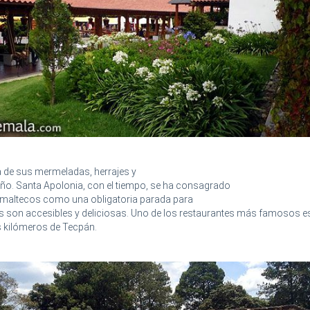
a de sus mermeladas, herrajes y
o. Santa Apolonia, con el tiempo, se ha consagrado
temaltecos como una obligatoria parada para
 son accesibles y deliciosas. Uno de los restaurantes más famosos es
 kilómeros de Tecpán.