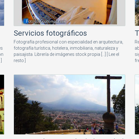
Servicios fotográficos
T
Fotografía profesional con especialidad en arquitectura,
Re
es
fotografía turística, hotelera, inmobiliaria, naturaleza y
ab
on
paisajista. Librería de imágenes stock propia [...]
[ Lee el
si
 ]
resto ]
fr