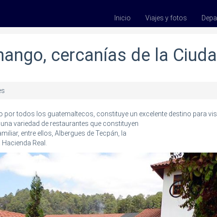
Inicio
Viajes y fotos
Depa
ango, cercanías de la Ciud
es
or todos los guatemaltecos, constituye un excelente destino para visi
una variedad de restaurantes que constituyen
miliar, entre ellos, Albergues de Tecpán, la
 Hacienda Real.