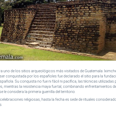
ra uno de los sitios arqueológicos más visitados de Guatemala: Iximché
 ser conquistada por los españoles fue declarado el sitio para la fundac
pañola. Su conquista no fue ni fácil ni pacífica, las técnicas utilizadas 
s, mientras la resistencia maya fue tal, combinando enfrentamientos d
le considera la primera guerrilla del territorio.
 celebraciones religiosas, hasta la fecha es sede de rituales considerad
s.