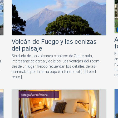
A
Volcán de Fuego y las cenizas
f
del paisaje
El
Sin duda de los volcanes clásicos de Guatemala,
en
s.
interesante de cerca y de lejos. Las ventajas del zoom
nu
desde un lugar fresco recuerdan los detalles de las
fl
r
caminatas por la cima bajo el intenso sol [...]
[ Lee el
re
resto ]