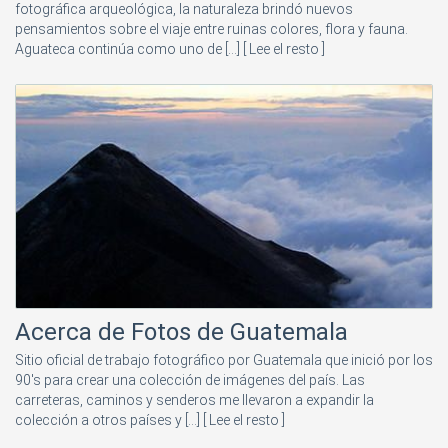
fotográfica arqueológica, la naturaleza brindó nuevos
pensamientos sobre el viaje entre ruinas colores, flora y fauna.
Aguateca continúa como uno de [...]
[ Lee el resto ]
Acerca de Fotos de Guatemala
Sitio oficial de trabajo fotográfico por Guatemala que inició por los
90's para crear una colección de imágenes del país. Las
carreteras, caminos y senderos me llevaron a expandir la
colección a otros países y [...]
[ Lee el resto ]