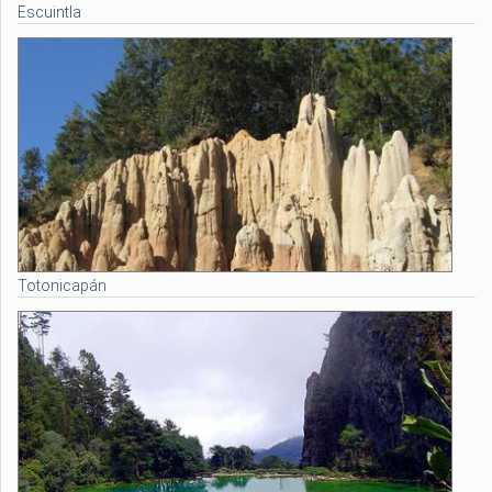
Escuintla
Totonicapán